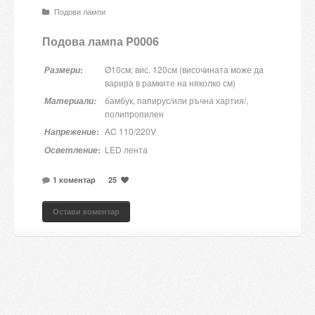
Подови лампи
Candles and candle holders
Подова лампа P
0006
Others
:
Ø10см; вис. 120см (височината може да
Размери
Payment & Shipping
варира в рамките на няколко см)
бамбук, папирус/или ръчна хартия/,
Материали:
About us
полипропилен
:
AC 110/220V
Напрежение
Contact
:
LED лента
Осветление
Stores
1 коментар
25
Остави коментар