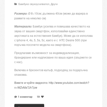
Бамбуко-звукоусилвател
,
Други
Candles and candle holders
:
Ø 8÷10см; дължина 40см (може да варира в
Размери
Others
рамките на няколко см)
Payment & Shipping
:
Бамбук (усилва и повишава качеството на
Материали
звука от вашия смартфон, използвайки единствено
акустиката на естествения бамбук). Може да се използва
About us
с iphone 4, 4s, 5, 5s, 5c, както и с HTC Desire 500 (при
поръчка посочете модела на смартфона).
Contact
Предлагаме възможност за индивидуализация,
брандиране или надписване по ваша идея (свържете се
Stores
с нас).
Включва и брезентов калъф, подходящ за подаръчна
опаковка.
Вижте и чуйте видеото:
http://www.youtube.com/watch?
v=WZvMaTJh7pw
1 коментар
19