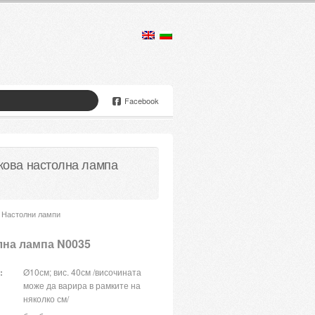
Facebook
кова настолна лампа
Настолни лампи
лна лампа N0035
:
Ø10см; вис. 40см /височината
може да варира в рамките на
няколко см/