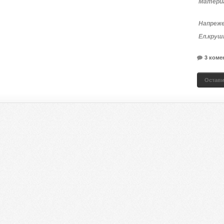
Матери
Напреж
Е
л.круш
3 коме
Остави