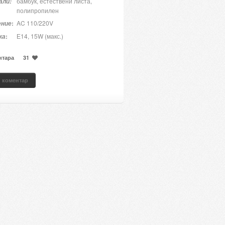
бамбук, естествени листа,
али:
полипропилен
:
AC 110/220V
ение
:
Е14, 15W (макс.)
ка
нтара
31
 коментар