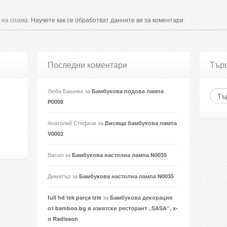
 на спама.
Научете как се обработват данните ви за коментари
.
Последни коментари
Тър
Люба Башева
за
Бамбукова подова лампа
P0008
Анатолий Стефков
за
Висяща бамбукова лампа
V0002
Васил
за
Бамбукова настолна лампа N0035
Димитър
за
Бамбукова настолна лампа N0035
за
full hd tek parça izle
Бамбукова декорация
от bamboo.bg в азиатски ресторант „SASA“, х-
л Radisson