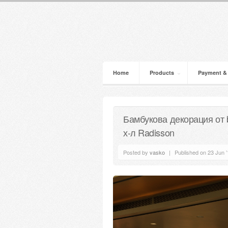
Home
Products
Payment &
Бамбукова декорация от 
х-л Radisson
Posted by
vasko
|
Published on 23 Jun ’