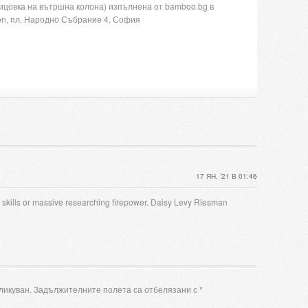
ицовка на вътршна колона) изпълнена от bamboo.bg в
son, пл. Народно Събрание 4, София
17 ЯН. ’21 В 01:46
l skills or massive researching firepower. Daisy Levy Riesman
ликуван.
Задължителните полета са отбелязани с
*