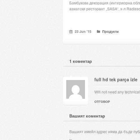
Бамбукова декорация (интериорна обл
азиатски ресторант „SASA“, х-л Radis
23 Jun ’15
Продукти
1 коментар
full hd tek parça izle
Will not need any technica
ОТГОВОР
Вашият коментар
Вашият имейл адрес няма да бъде пуб