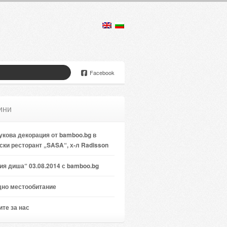
Facebook
ини
кова декорация от bamboo.bg в
ски ресторант „SASA“, х-л Radisson
я диша“ 03.08.2014 с bamboo.bg
дно местообитание
те за нас