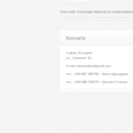
Този сайт използва Akismet за намаляване
Контакти
София, България
ул. „Самоков“ 60
e-mail: bamboobg1@gmail.com
тел.: +359 887 388799 – Васил Драндаров
тел.: +359 888 705279 – Михаил Стоянов