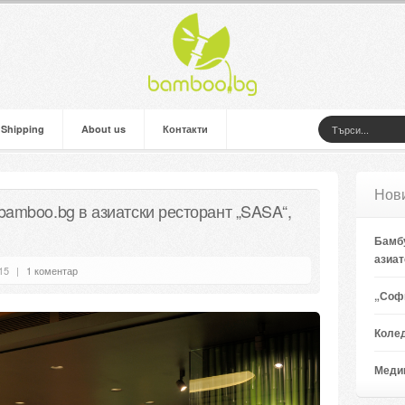
 Shipping
About us
Контакти
Нов
bamboo.bg в азиатски ресторант „SASA“,
Бамбу
азиат
15
|
1 коментар
„Софи
Коле
Медии