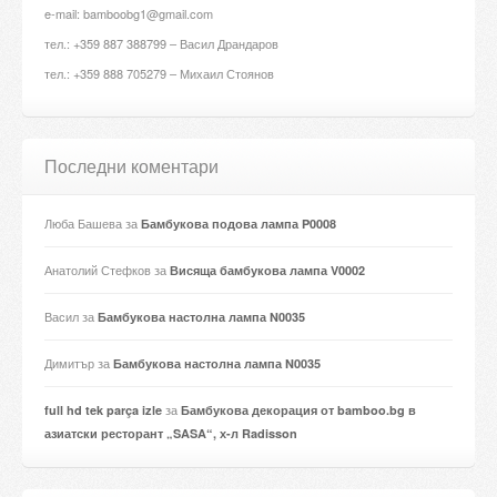
e-mail: bamboobg1@gmail.com
тел.: +359 887 388799 – Васил Драндаров
тел.: +359 888 705279 – Михаил Стоянов
Последни коментари
Люба Башева
за
Бамбукова подова лампа P0008
Анатолий Стефков
за
Висяща бамбукова лампа V0002
Васил
за
Бамбукова настолна лампа N0035
Димитър
за
Бамбукова настолна лампа N0035
за
full hd tek parça izle
Бамбукова декорация от bamboo.bg в
азиатски ресторант „SASA“, х-л Radisson