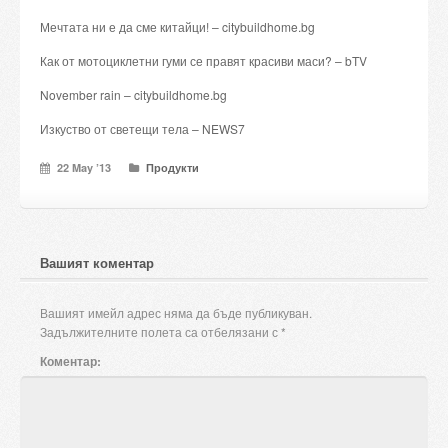
Candles and candle holders
Мечтата ни е да сме китайци! – citybuildhome.bg
Как от мотоциклетни гуми се правят красиви маси? – bTV
Others
November rain – citybuildhome.bg
Payment & Shipping
Изкуство от светещи тела – NEWS7
About us
22 May ’13
Продукти
Contact
Stores
Вашият коментар
Вашият имейл адрес няма да бъде публикуван.
Задължителните полета са отбелязани с
*
Коментар: