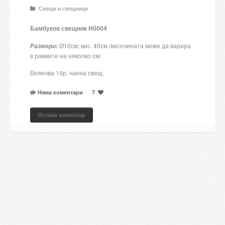
Свещи и свещници
Candles and candle holders
Бамбуков свещник H0004
Others
:
Ø10см; вис. 40см /височината може да варира
Размери
Payment & Shipping
в рамките на няколко см/
Включва 1бр. чаена свещ.
About us
Няма коментари
7
Contact
Остави коментар
Stores