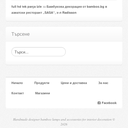
за
full hd tek parça izle
Бамбукова декорация от bamboo.bg в
азиатски ресторант „SASA“, х-л Radisson
Търсене
Начало
Продукти
Цени и доставка
За нас
Контакт
Магазини
Facebook
Handmade designer bamboo lamps and accessories for interior decoration ©
2026