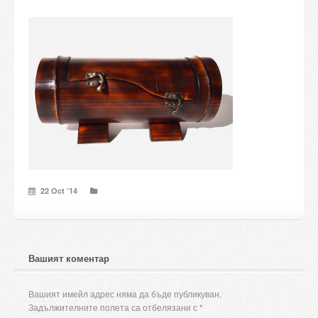
Candles and candle holders
Others
Payment & Shipping
About us
Contact
Stores
22 Oct ’14
Вашият коментар
Вашият имейл адрес няма да бъде публикуван.
Задължителните полета са отбелязани с
*