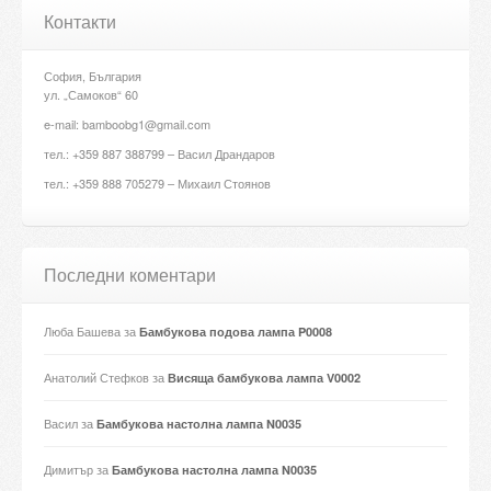
Контакти
София, България
ул. „Самоков“ 60
e-mail: bamboobg1@gmail.com
тел.: +359 887 388799 – Васил Драндаров
тел.: +359 888 705279 – Михаил Стоянов
Последни коментари
Люба Башева
за
Бамбукова подова лампа P0008
Анатолий Стефков
за
Висяща бамбукова лампа V0002
Васил
за
Бамбукова настолна лампа N0035
Димитър
за
Бамбукова настолна лампа N0035