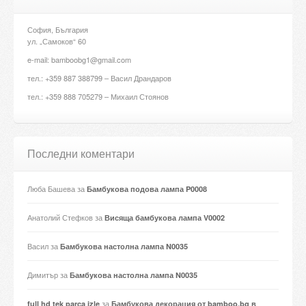
София, България
ул. „Самоков“ 60
e-mail: bamboobg1@gmail.com
тел.: +359 887 388799 – Васил Драндаров
тел.: +359 888 705279 – Михаил Стоянов
Последни коментари
Люба Башева
за
Бамбукова подова лампа P0008
Анатолий Стефков
за
Висяща бамбукова лампа V0002
Васил
за
Бамбукова настолна лампа N0035
Димитър
за
Бамбукова настолна лампа N0035
за
full hd tek parça izle
Бамбукова декорация от bamboo.bg в