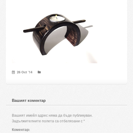
Candles and candle holders
Others
Payment & Shipping
About us
Contact
26 Oct ’14
Stores
Вашият коментар
Вашият имейл адрес няма да бъде публикуван.
Задължителните полета са отбелязани с
*
Коментар: