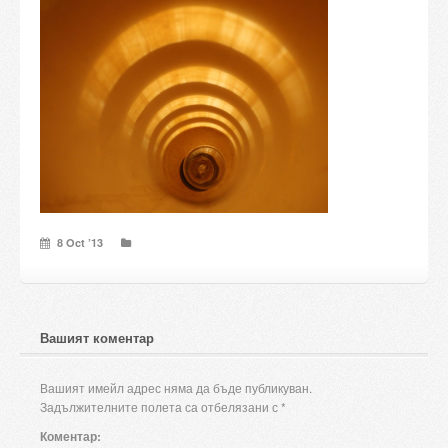
Candles and candle holders
Others
Payment & Shipping
About us
Contact
8 Oct ’13
Stores
Вашият коментар
Вашият имейл адрес няма да бъде публикуван.
Задължителните полета са отбелязани с
*
Коментар: