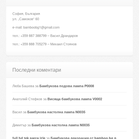
София, България
ул. „Самоков“ 60
e-mail: bamboobg1@gmail.com
тел.: +359 887 388799 – Васил Драндаров
тел.: +359 888 705279 – Михаил Стоянов
Последни коментари
Люба Башева
за
Бамбукова подова лампа P0008
Анатолий Стефков
за
Висяща бамбукова лампа V0002
Васил
за
Бамбукова настолна лампа N0035
Димитър
за
Бамбукова настолна лампа N0035
за
full hd tek parça izle
Бамбукова декорация от bamboo.bg в