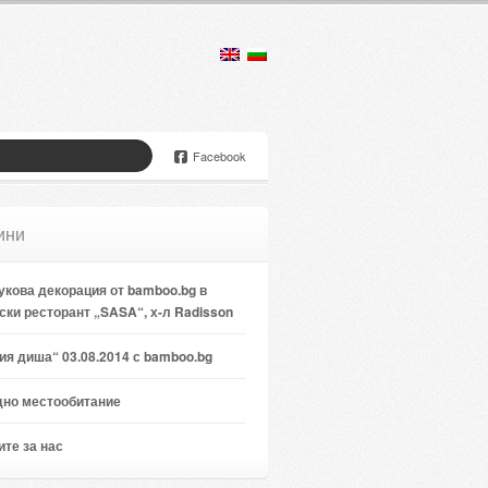
Facebook
ини
кова декорация от bamboo.bg в
ски ресторант „SASA“, х-л Radisson
я диша“ 03.08.2014 с bamboo.bg
дно местообитание
те за нас