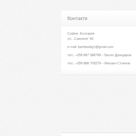
Контакти
София, България
ул. „Самоков“ 60
e-mail: bamboobg1@gmail.com
тел.: +359 887 388799 – Васил Драндаров
тел.: +359 888 705279 – Михаил Стоянов