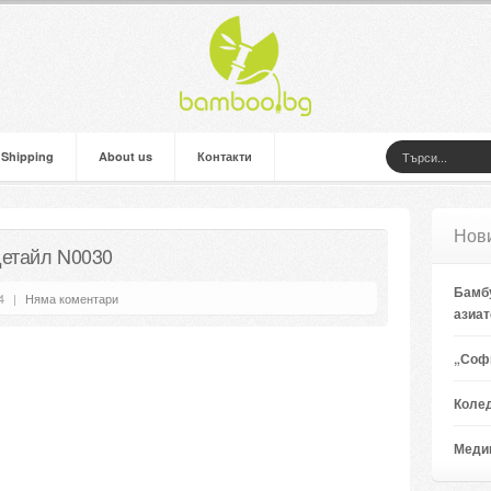
 Shipping
About us
Контакти
Нов
детайл N0030
Бамбу
4
|
Няма коментари
азиат
„Софи
Коле
Медии