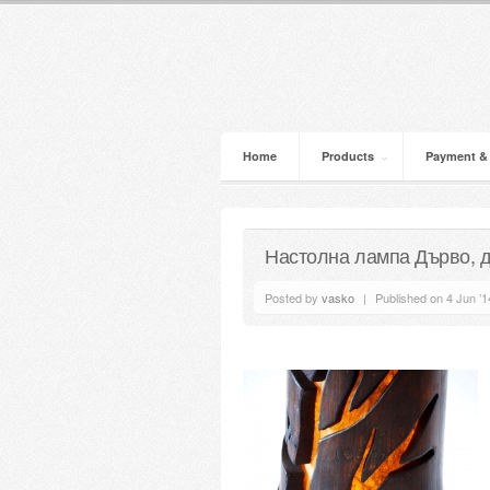
Home
Products
Payment &
Настолна лампа Дърво, 
Posted by
vasko
|
Published on 4 Jun ’1