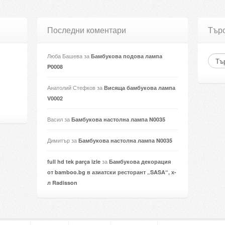
Последни коментари
Тър
Люба Башева
за
Бамбукова подова лампа
P0008
Анатолий Стефков
за
Висяща бамбукова лампа
V0002
Васил
за
Бамбукова настолна лампа N0035
Димитър
за
Бамбукова настолна лампа N0035
за
full hd tek parça izle
Бамбукова декорация
от bamboo.bg в азиатски ресторант „SASA“, х-
л Radisson