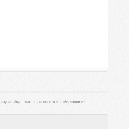
ликуван.
Задължителните полета са отбелязани с
*