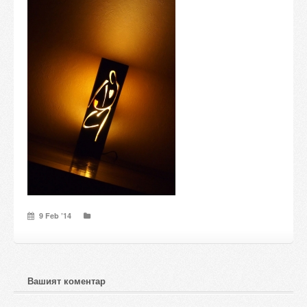
Candles and candle holders
Others
Payment & Shipping
About us
Contact
Stores
9 Feb ’14
Вашият коментар