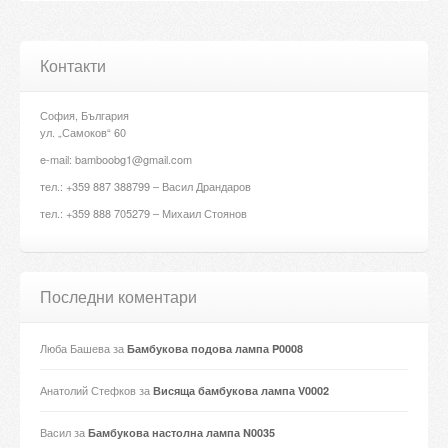
Контакти
София, България
ул. „Самоков“ 60
e-mail: bamboobg1@gmail.com
тел.: +359 887 388799 – Васил Драндаров
тел.: +359 888 705279 – Михаил Стоянов
Последни коментари
Люба Башева
за
Бамбукова подова лампа P0008
Анатолий Стефков
за
Висяща бамбукова лампа V0002
Васил
за
Бамбукова настолна лампа N0035