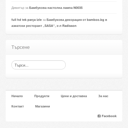
Димитър
за
Бамбукова настолна лампа N0035
за
full hd tek parça izle
Бамбукова декорация от bamboo.bg в
азиатски ресторант „SASA“, х-л Radisson
Търсене
Начало
Продукти
Цени и доставка
За нас
Контакт
Магазини
Facebook