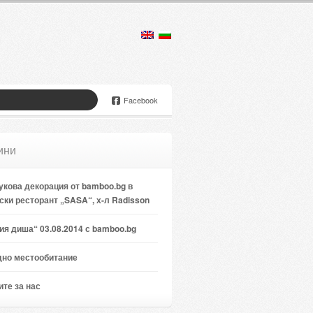
Facebook
ини
кова декорация от bamboo.bg в
ски ресторант „SASA“, х-л Radisson
я диша“ 03.08.2014 с bamboo.bg
дно местообитание
те за нас