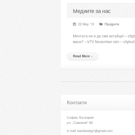
Медиите за нас
22 May ’13
Продукти
Мечтата ни е да сме китайци! – cit
маси? – bTV November rain – cityb
Read More
Контакти
София, България
ул. „Самоков“ 60
e-mail: bamboobg1@gmail.com