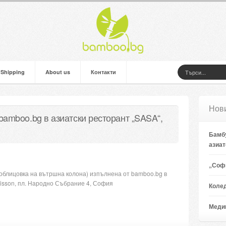
 Shipping
About us
Контакти
Нов
bamboo.bg в азиатски ресторант „SASA“,
Бамбу
азиат
„Софи
облицовка на вътршна колона) изпълнена от bamboo.bg в
disson, пл. Народно Събрание 4, София
Коле
Медии