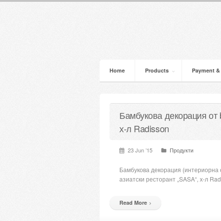
Home
Products
Payment &
Бамбукова декорация от 
х-л Radisson
23 Jun ’15
Продукти
Бамбукова декорация (интериорна 
азиатски ресторант „SASA“, х-л Ra
Read More