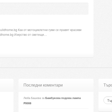
ybuildhome.bg Как от мотоциклетни гуми се правят красиви
uildhome.bg Изкуство от светещи…
Последни коментари
Тър
Люба Башева
за
Бамбукова подова лампа
P0008