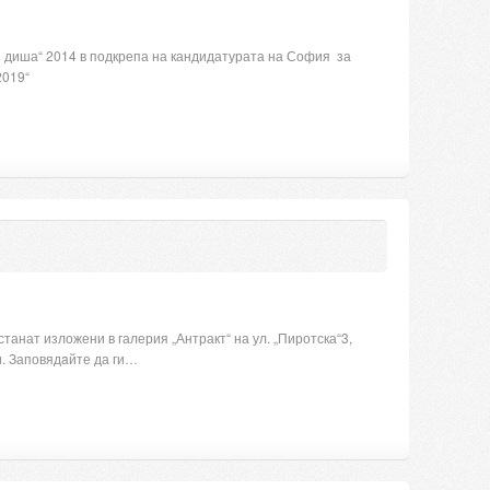
 диша“ 2014 в подкрепа на кандидатурата на София за
2019“
танат изложени в галерия „Антракт“ на ул. „Пиротска“3,
и. Заповядaйте да ги…